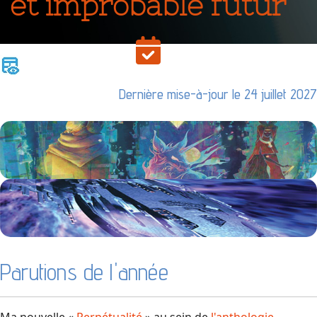
et improbable futur
Dernière mise-à-jour le 24 juillet 2027
Parutions de l'année
Ma nouvelle «
Perpétualité
» au sein de
l'anthologie