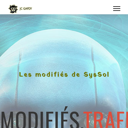
Les modifiés de SysSol
MODIFIÉS,
TRAF