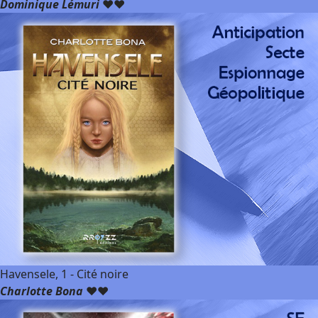
Dominique Lémuri
❤️❤️
Havensele, 1 - Cité noire
Charlotte Bona
❤️❤️