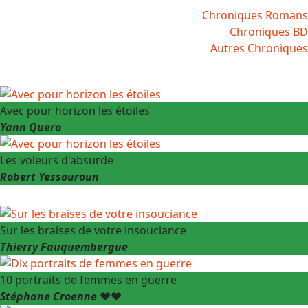
Chroniques Romans
Chroniques BD
Autres Chroniques
Avec pour horizon les étoiles
Yann Quero
Les voleurs d'absurde
Robert Yessouroun
Sur les braises de votre insouciance
Thierry Fauquembergue
10 portraits de femmes en guerre
Stéphane Croenne
❤️❤️