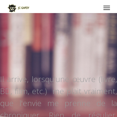
Il arrive, lorsqu'une œuvre (livre,
BD, film, etc.) me plait vraiment,
que l'envie me prenne de la
chroniquer. Rien de régulier,