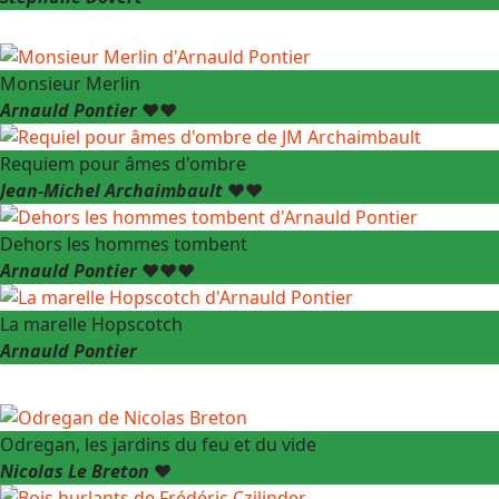
Monsieur Merlin
Arnauld Pontier
❤️❤️
Requiem pour âmes d'ombre
Jean-Michel Archaimbault
❤️❤️
Dehors les hommes tombent
Arnauld Pontier
❤️❤️❤️
La marelle Hopscotch
Arnauld Pontier
Odregan, les jardins du feu et du vide
Nicolas Le Breton
❤️