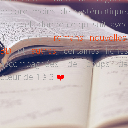
encore moins de systématique,
mais cela donne ce qui suit, avec
4 sections :
romans
,
nouvelles
,
BD
et
autres
, certaines fiches
accompagnées de coups de
cœur de 1 à 3
❤️