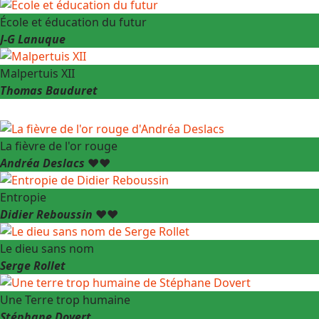
École et éducation du futur
J-G Lanuque
Malpertuis XII
Thomas Bauduret
La fièvre de l'or rouge
Andréa Deslacs
❤️❤️
Entropie
Didier Reboussin
❤️❤️
Le dieu sans nom
Serge Rollet
Une Terre trop humaine
Stéphane Dovert