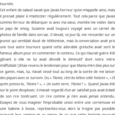
tournée.
Cet enfant de salaud savait que j’avais horreur qu’on m’appelle ainsi, mais
il prenait plaisir à m’asticoter régulièrement. Tout cela parce que j’avais
commis l’erreur de débarquer ici avec ma sœur, montée me visiter dans
ce pays de smog. Suzanne avait toujours voyagé avec un carnet de
photos de famille dans son sac. Il devait, ce jour-là, me rencarder sur un
jeunot qui semblait doué de télékinésie, mais la conversation avait pris
une tout autre tournure quand cette adorable greluche avait sorti le
fameux album pour en commenter le contenu. Ce qui n’aurait guère été
gênant si elle ne lui avait dévoilé le diminutif dont notre mère
m’affublait !
J’étais revenu le lendemain pour que Mama m’en dise plus sur
ce gamin, mais, lui, n’avait cessé tout au long de la soirée de me lancer
des piques avec ce surnom. Du «
Titoine, c’est du béton cette histoire
», «
E
qu’en penses-tu, Titoine
?
», «
Un autre verre, Titoine
?
». Quand j’avais ét
sur le point d’exploser, il m’avait regardé d’un air satisfait puis avait éclaté
de son rire tonitruant. Un rire comme je n’en avais jamais entendu.
Essayez de vous imaginer l’improbable union entre une cornemuse et
une baleine à bosse, représentez-vous alors la trogne pas possible
qu’aurait leur rejeton et au genre de cri que cette bestiole pourrait