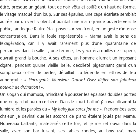
étiré, presque un géant, tout de noir vêtu et coiffé d’un haut-de-forme,
le visage masqué d’un loup. Sur ses épaules, une cape écarlate semblait
agitée par un vent violent ; il pointait une main grande ouverte vers le
public, tandis que l’autre était posée sur son front, en un geste d’intense
concentration. Dans la foule représentée – Mama avait le sens de
l’exagération, car il y avait rarement plus d’une quarantaine de
personnes dans la salle –, une femme, les yeux écarquillés de stupeur,
ouvrait grand la bouche. À ses côtés, un homme allumait un imposant
cigare, pendant qu’une vieille belle, décolleté pigeonnant garni d’un
somptueux collier de perles, défaillait. La légende en lettres de feu
annonçait : «
L’incroyable Monsieur Oracle
! Osez d
éfier son fabuleu
pouvoir de divination
!
».
Un slogan qui m’amusa, m’incitant à pousser les épaisses doubles portes
que ne gardait aucun cerbère. Dans le court hall où j’arrivai filtraient la
lumière et les paroles du
«
My baby just cares for me
», fredonnées ave
chaleur. Je devinai que les accords de piano étaient joués par Mama.
Nouveaux battants, matelassés cette fois, et je me retrouvai dans la
salle, avec son bar luisant, ses tables rondes, au bois usé, mais