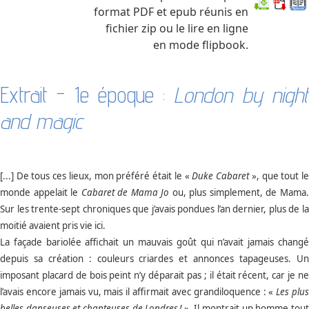
format PDF et epub réunis en
fichier zip ou le lire en ligne
en mode flipbook.
Extrait - 1e époque :
London by nigh
and magic
[...] De tous ces lieux, mon préféré était le «
Duke Cabaret
», que tout l
monde appelait le
Cabaret de Mama Jo
ou, plus simplement, de Mama
Sur les trente-sept chroniques que j’avais pondues l’an dernier, plus de la
moitié avaient pris vie ici.
La façade bariolée affichait un mauvais goût qui n’avait jamais changé
depuis sa création : couleurs criardes et annonces tapageuses. Un
imposant placard de bois peint n’y déparait pas ; il était récent, car je ne
l’avais encore jamais vu, mais il affirmait avec grandiloquence : «
Les plu
belles danseuses et chanteuses de Londres
!
». Il montrait un homme tou