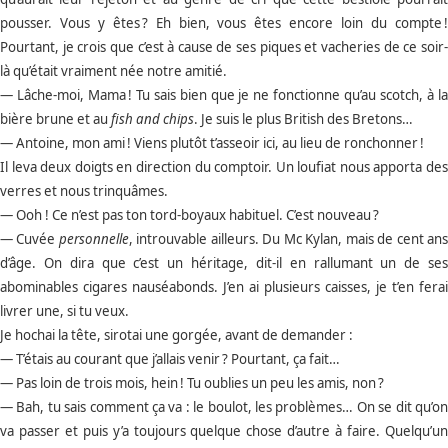
pousser. Vous y êtes ? Eh bien, vous êtes encore loin du compte !
Pourtant, je crois que c’est à cause de ses piques et vacheries de ce soir-
là qu’était vraiment née notre amitié.
— Lâche-moi, Mama ! Tu sais bien que je ne fonctionne qu’au scotch, à la
bière brune et au
fish and chips
. Je suis le plus British des Bretons…
— Antoine, mon ami ! Viens plutôt t’asseoir ici, au lieu de ronchonner !
Il leva deux doigts en direction du comptoir. Un loufiat nous apporta des
verres et nous trinquâmes.
— Ooh ! Ce n’est pas ton tord-boyaux habituel. C’est nouveau ?
— Cuvée
personnelle
, introuvable ailleurs. Du Mc Kylan, mais de cent an
d’âge. On dira que c’est un héritage, dit-il en rallumant un de ses
abominables cigares nauséabonds. J’en ai plusieurs caisses, je t’en ferai
livrer une, si tu veux.
Je hochai la tête, sirotai une gorgée, avant de demander :
— T’étais au courant que j’allais venir ? Pourtant, ça fait…
— Pas loin de trois mois, hein ! Tu oublies un peu les amis, non ?
— Bah, tu sais comment ça va : le boulot, les problèmes… On se dit qu’on
va passer et puis y’a toujours quelque chose d’autre à faire. Quelqu’un