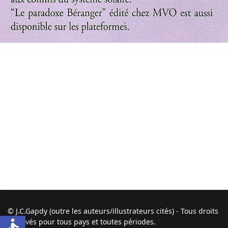
© J.C.Gapdy (outre les auteurs/illustrateurs cités) - Tous droits
accessible
réservés pour tous pays et toutes périodes.