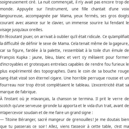
soigneusement ciré. La nuit commençait, il n’y avait pas encore trop de
monde. Appuyée sur l'instrument, une fille chantait d’une voix
langoureuse, accompagnée par Mama, yeux fermés, ses gros doigts
courant avec aisance sur le clavier, un immense sourire lui fendant le
visage jusqu’aux oreilles.
En l’écoutant jouer, on arrivait à oublier qu’il était ridicule. Ce qu’amplifiait
la difficulté de définir le sexe de Mama. Cela tenait même de la gageure,
car sa figure, fardée à la palette, ressemblait à la toile d’un émule de
François Kupka : jaune, bleu, blanc et vert s’y mêlaient pour former
d’incroyables et grotesques entrelacs capables de rendre fou furieux le
plus expérimenté des topographes. Dans le coin de sa bouche rouge
sang était vissé son éternel cigare. Une horrible perruque rousse et un
fourreau noir trop étroit complétaient le tableau. L’excentricité était sa
marque de fabrique.
À l’instant où je m’avançais, la chanson se termina. Il prit le verre de
scotch qu’une serveuse gironde lui apporta et le vida d’un trait, avant de
m’apercevoir soudain et de me faire un grand signe :
— Titoine Béranger, sacré mangeur de grenouilles ! Je me doutais bien
que tu passerais ce soir ! Allez, viens t’asseoir à cette table, c’est ma