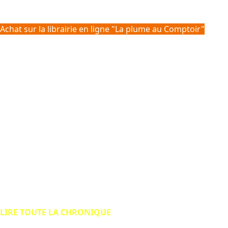
Achat sur la librairie en ligne "La plume au Comptoir"
Difficile de vous en dévoiler davantage sans gâcher l'effet
de surprise, c'est le genre de livre que tu finis le plus vite
possible pour connaitre les ressorts de cette histoire.
Personnellement, je ne suis pas un grand fan des récits où
la magie intervient, mais ici, cette dernière prend une
forme particulière, plus proche de cette fameuse maxime
d'Arthur C. Clarke : "
Toute technologie suffisamment avancé
est indiscernable de la magie
". Au final, un très bon momen
de lecture, qui réussit à relier les époques de la science-
fiction de belle manière.
LIRE TOUTE LA CHRONIQUE
Je ne vous cache pas que j’étais étonnée et sceptique du