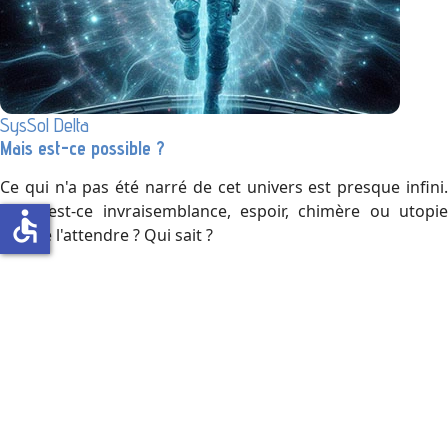
SysSol Delta
Mais est-ce possible ?
Ce qui n'a pas été narré de cet univers est presque infini.
Alors est-ce invraisemblance, espoir, chimère ou utopie
accessible
que de l'attendre ? Qui sait ?
Sait-on jamais ?