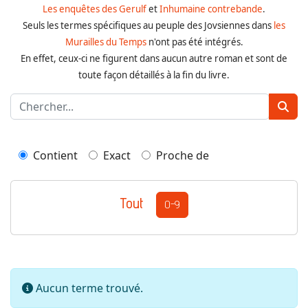
Les enquêtes des Gerulf
et
Inhumaine contrebande
.
Seuls les termes spécifiques au peuple des Jovsiennes dans
les
Murailles du Temps
n'ont pas été intégrés.
En effet, ceux-ci ne figurent dans aucun autre roman et sont de
toute façon détaillés à la fin du livre.
Contient
Exact
Proche de
Tout
0-9
Information
Aucun terme trouvé.