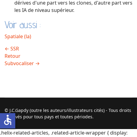
dérives d'une part vers les clones, d'autre part vers
les IA de niveau supérieur.
Voir aussi :
Spatiale (la)
←
SSR
Retour
Subvocaliser
→
© J.C.Gapdy (outre les auteurs/illustrateurs cités) - Tous droits
accessible
réservés pour tous pays et toutes périodes.
.helix-related-articles, .related-article-wrapper { display: