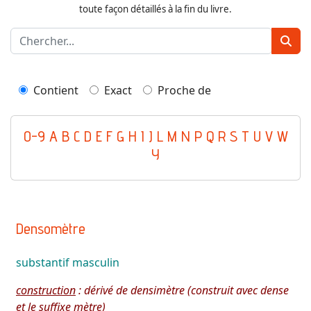
toute façon détaillés à la fin du livre.
Contient
Exact
Proche de
0-9
A
B
C
D
E
F
G
H
I
J
L
M
N
P
Q
R
S
T
U
V
W
Y
Densomètre
substantif
masculin
construction
: dérivé de densimètre (construit avec dense
et le suffixe mètre)