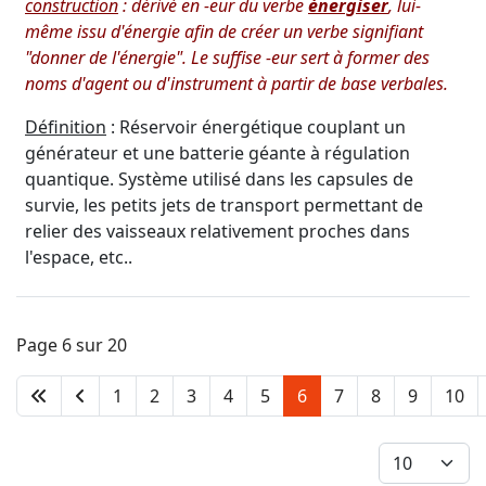
construction
: dérivé en -eur du verbe
énergiser
, lui-
même issu d'énergie afin de créer un verbe signifiant
"donner de l'énergie". Le suffise -eur sert à former des
noms d'agent ou d'instrument à partir de base verbales.
Définition
: Réservoir énergétique couplant un
générateur et une batterie géante à régulation
quantique. Système utilisé dans les capsules de
survie, les petits jets de transport permettant de
relier des vaisseaux relativement proches dans
l'espace, etc..
Page 6 sur 20
1
2
3
4
5
6
7
8
9
10
Afficher #